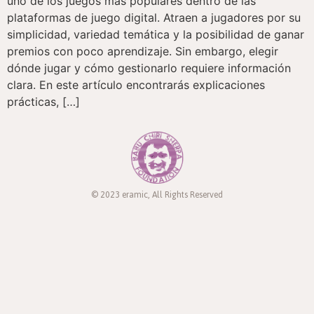
uno de los juegos más populares dentro de las
plataformas de juego digital. Atraen a jugadores por su
simplicidad, variedad temática y la posibilidad de ganar
premios con poco aprendizaje. Sin embargo, elegir
dónde jugar y cómo gestionarlo requiere información
clara. En este artículo encontrarás explicaciones
prácticas, […]
© 2023 eramic, All Rights Reserved