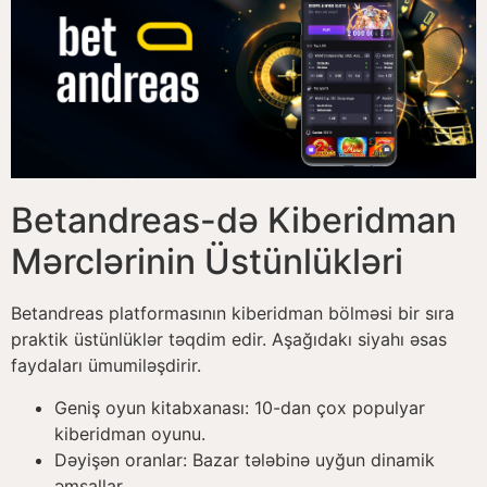
Betandreas-də Kiberidman
Mərclərinin Üstünlükləri
Betandreas platformasının kiberidman bölməsi bir sıra
praktik üstünlüklər təqdim edir. Aşağıdakı siyahı əsas
faydaları ümumiləşdirir.
Geniş oyun kitabxanası: 10-dan çox populyar
kiberidman oyunu.
Dəyişən oranlar: Bazar tələbinə uyğun dinamik
əmsallar.