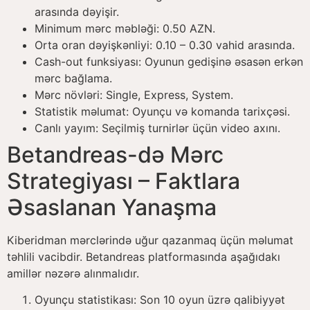
arasında dəyişir.
Minimum mərc məbləği: 0.50 AZN.
Orta oran dəyişkənliyi: 0.10 – 0.30 vahid arasında.
Cash-out funksiyası: Oyunun gedişinə əsasən erkən
mərc bağlama.
Mərc növləri: Single, Express, System.
Statistik məlumat: Oyunçu və komanda tarixçəsi.
Canlı yayım: Seçilmiş turnirlər üçün video axını.
Betandreas-də Mərc
Strategiyası – Faktlara
Əsaslanan Yanaşma
Kiberidman mərclərində uğur qazanmaq üçün məlumat
təhlili vacibdir. Betandreas platformasında aşağıdakı
amillər nəzərə alınmalıdır.
Oyunçu statistikası: Son 10 oyun üzrə qalibiyyət