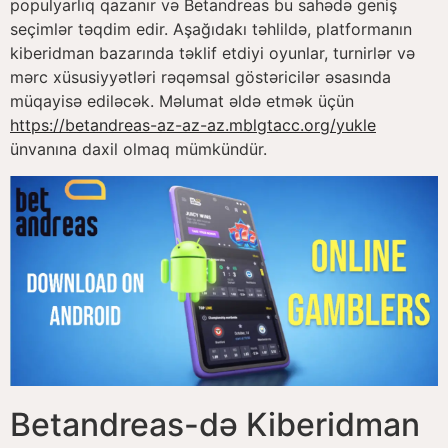
populyarlıq qazanır və Betandreas bu sahədə geniş
seçimlər təqdim edir. Aşağıdakı təhlildə, platformanın
kiberidman bazarında təklif etdiyi oyunlar, turnirlər və
mərc xüsusiyyətləri rəqəmsal göstəricilər əsasında
müqayisə ediləcək. Məlumat əldə etmək üçün
https://betandreas-az-az-az.mblgtacc.org/yukle
ünvanına daxil olmaq mümkündür.
Betandreas-də Kiberidman