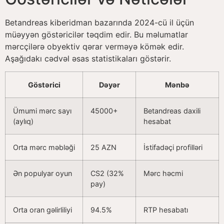
Betandreas kiberidman bazarında 2024-cü il üçün
müəyyən göstəricilər təqdim edir. Bu məlumatlar
mərcçilərə obyektiv qərar verməyə kömək edir.
Aşağıdakı cədvəl əsas statistikaları göstərir.
Göstərici
Dəyər
Mənbə
Ümumi mərc sayı
45000+
Betandreas daxili
(aylıq)
hesabat
Orta mərc məbləği
25 AZN
İstifadəçi profilləri
Ən populyar oyun
CS2 (32%
Mərc həcmi
pay)
Orta oran gəlirliliyi
94.5%
RTP hesabatı