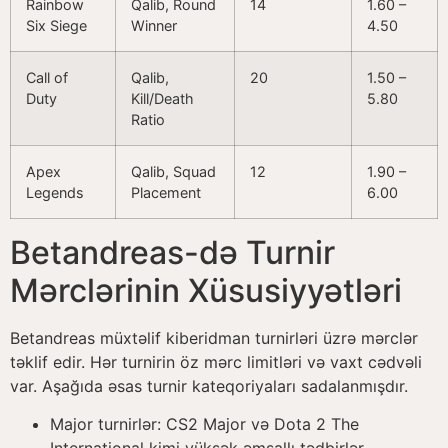
Rainbow
Qalib, Round
14
1.60 –
Six Siege
Winner
4.50
Call of
Qalib,
20
1.50 –
Duty
Kill/Death
5.80
Ratio
Apex
Qalib, Squad
12
1.90 –
Legends
Placement
6.00
Betandreas-də Turnir
Mərclərinin Xüsusiyyətləri
Betandreas müxtəlif kiberidman turnirləri üzrə mərclər
təklif edir. Hər turnirin öz mərc limitləri və vaxt cədvəli
var. Aşağıda əsas turnir kateqoriyaları sadalanmışdır.
Major turnirlər: CS2 Major və Dota 2 The